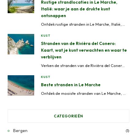
k
a
Rustige strandlocaties in Le Marche,
Italië: waar je aan de drukte kunt
m
ontsnappen
Ontdek rustige stranden in Le Marche, Italië, van verborgen baaien zoals Mezzavalle tot vredige kustplaatsen zoals Grottammare en Cupra Marittima, perfect om de drukte te vermijden.
KUST
Stranden van de Rivièra del Conero:
Kaart, wat je kunt verwachten en waar te
verblijven
Verken de stranden van de Rivièra del Conero in Le Marche, Italië. Van afgelegen baaien tot uitgeruste stranden, met kaart, toegangsinfo en waar te verblijven.
KUST
Beste stranden in Le Marche
Ontdek de mooiste stranden van Le Marche, Italië. Van de zandstranden van Senigallia en San Benedetto del Tronto tot het heldere water en de ongerepte baaien van de Rivièra del Conero.
CATEGORIEËN
Bergen
(1)