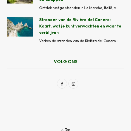
Ontdek rustige stranden in Le Marche, Italië, van verborgen baaien zoals Mezzavalle tot vredige kustplaatsen zoals Grottammare en Cupra Marittima, perfect om de drukte te vermijden.
Stranden van de Rivièra del Conero:
Kaart, wat je kunt verwachten en waar te
verblijven
Verken de stranden van de Rivièra del Conero in Le Marche, Italië. Van afgelegen baaien tot uitgeruste stranden, met kaart, toegangsinfo en waar te verblijven.
VOLG ONS
F
I
a
n
c
s
e
t
b
a
Top