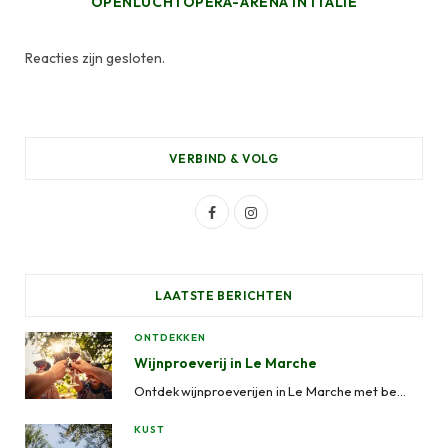
OPENLUCHTOPERA-ARENA IN ITALIË
Reacties zijn gesloten.
VERBIND & VOLG
F
I
a
n
c
s
LAATSTE BERICHTEN
e
t
ONTDEKKEN
b
a
Wijnproeverij in Le Marche
o
g
Ontdek wijnproeverijen in Le Marche met begeleide wijntours, wijngaardbezoeken, kelderervaringen en lokale wijnhuizen in Ascoli Piceno, Fermo, Macerata, Ancona en Pesaro-Urbino.
o
r
KUST