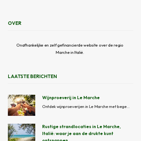
OVER
Onafhankelijke en zelf gefinancierde website over de regio
Marche in Italië.
LAATSTE BERICHTEN
Wijnproeverij in Le Marche
Ontdek wijnproeverijen in Le Marche met begeleide wijntours, wijngaardbezoeken, kelderervaringen en lokale wijnhuizen in Ascoli Piceno, Fermo, Macerata, Ancona en Pesaro-Urbino.
Rustige strandlocaties in Le Marche,
Italië: waar je aan de drukte kunt
ontsnappen