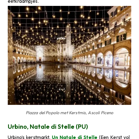
eetkraampjes.
Piazza del Popolo met Kerstmis, Ascoli Piceno
Urbino, Natale di Stelle (PU)
Urbino’s kerstmarkt,
Un Natale di Stelle
(Een Kerst vol