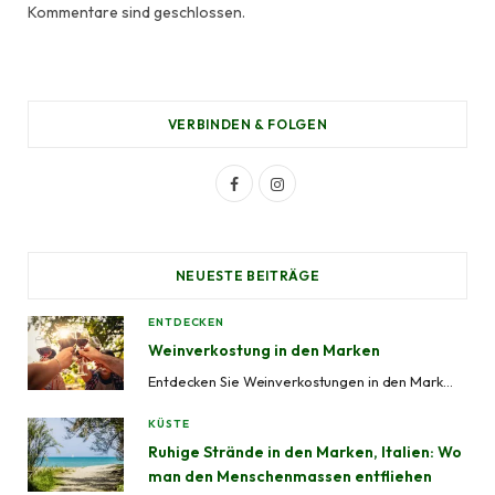
Kommentare sind geschlossen.
VERBINDEN & FOLGEN
F
I
a
n
c
s
NEUESTE BEITRÄGE
e
t
ENTDECKEN
b
a
Weinverkostung in den Marken
o
g
Entdecken Sie Weinverkostungen in den Marken mit geführten Weintouren, Besuchen von Weinbergen, Kellereierlebnissen und lokalen Weingütern in Ascoli Piceno, Fermo, Macerata, Ancona und Pesaro-Urbino.
o
r
KÜSTE
k
a
Ruhige Strände in den Marken, Italien: Wo
man den Menschenmassen entfliehen
m