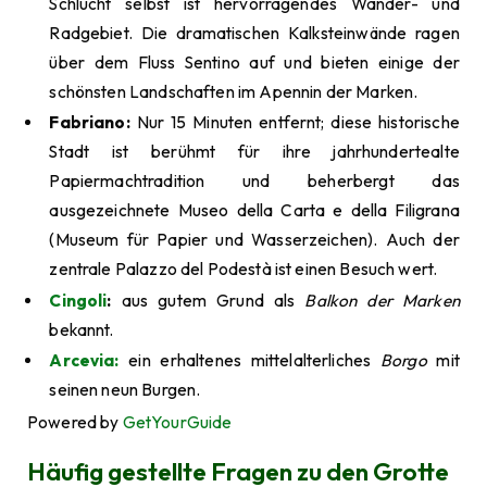
Schlucht selbst ist hervorragendes Wander- und
Radgebiet. Die dramatischen Kalksteinwände ragen
über dem Fluss Sentino auf und bieten einige der
schönsten Landschaften im Apennin der Marken.
Fabriano:
Nur 15 Minuten entfernt; diese historische
Stadt ist berühmt für ihre jahrhundertealte
Papiermachtradition und beherbergt das
ausgezeichnete Museo della Carta e della Filigrana
(Museum für Papier und Wasserzeichen). Auch der
zentrale Palazzo del Podestà ist einen Besuch wert.
Cingoli
:
aus gutem Grund als
Balkon der Marken
bekannt.
Arcevia:
ein erhaltenes mittelalterliches
Borgo
mit
seinen neun Burgen.
Powered by
GetYourGuide
Häufig gestellte Fragen zu den Grotte