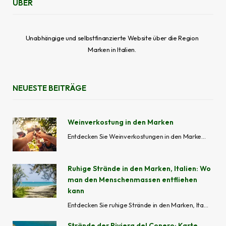
ÜBER
Unabhängige und selbstfinanzierte Website über die Region
Marken in Italien.
NEUESTE BEITRÄGE
Weinverkostung in den Marken
Entdecken Sie Weinverkostungen in den Marken mit geführten Weintouren, Besuchen von Weinbergen, Kellereierlebnissen und lokalen Weingütern in Ascoli Piceno, Fermo, Macerata, Ancona und Pesaro-Urbino.
Ruhige Strände in den Marken, Italien: Wo
man den Menschenmassen entfliehen
kann
Entdecken Sie ruhige Strände in den Marken, Italien – von versteckten Buchten wie Mezzavalle bis zu beschaulichen Küstenorten wie Grottammare und Cupra Marittima, ideal, um Menschenmassen zu meiden.
Strände der Riviera del Conero: Karte,