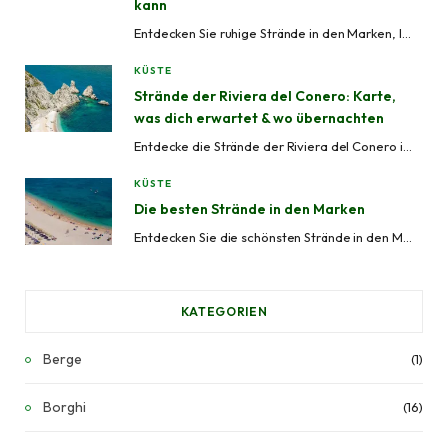
kann
Entdecken Sie ruhige Strände in den Marken, Italien – von versteckten Buchten wie Mezzavalle bis zu beschaulichen Küstenorten wie Grottammare und Cupra Marittima, ideal, um Menschenmassen zu meiden.
KÜSTE
Strände der Riviera del Conero: Karte,
was dich erwartet & wo übernachten
Entdecke die Strände der Riviera del Conero in den Marken, Italien. Von abgelegenen Buchten bis zu bewirtschafteten Stränden – mit Karte, Zugangsinformationen und Tipps, wo man übernachten kann.
KÜSTE
Die besten Strände in den Marken
Entdecken Sie die schönsten Strände in den Marken, Italien. Von den Sandküsten von Senigallia und San Benedetto del Tronto bis zu den klaren Gewässern und unberührten Buchten der Riviera del Conero.
KATEGORIEN
Berge
(1)
Borghi
(16)