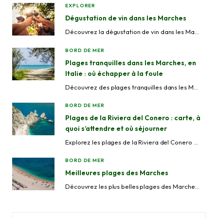
EXPLORER
b
a
Dégustation de vin dans les Marches
o
g
Découvrez la dégustation de vin dans les Marches avec des visites guidées, des visites de vignobles, des expériences en cave et des domaines locaux à travers Ascoli Piceno, Fermo, Macerata, Ancône et Pesaro-Urbino.
o
r
BORD DE MER
k
a
Plages tranquilles dans les Marches, en
Italie : où échapper à la foule
m
Découvrez des plages tranquilles dans les Marches, en Italie, des criques secrètes comme Mezzavalle aux stations balnéaires paisibles comme Grottammare et Cupra Marittima, parfaites pour éviter la foule.
BORD DE MER
Plages de la Riviera del Conero : carte, à
quoi s’attendre et où séjourner
Explorez les plages de la Riviera del Conero dans les Marches, en Italie. Des criques isolées aux plages aménagées, avec carte, infos d’accès et suggestions d’hébergement.
BORD DE MER
Meilleures plages des Marches
Découvrez les plus belles plages des Marches, en Italie. Des étendues de sable de Senigallia et San Benedetto del Tronto aux eaux limpides et aux criques préservées de la Riviera du Conero.