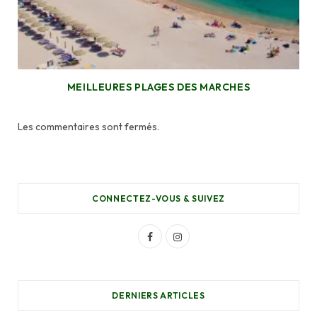
MEILLEURES PLAGES DES MARCHES
Les commentaires sont fermés.
CONNECTEZ-VOUS & SUIVEZ
F
I
a
n
c
s
DERNIERS ARTICLES
e
t