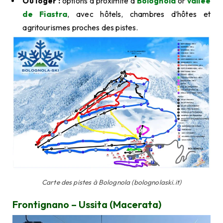
Où loger :
options à proximité à
Bolognola
or
vallée
de Fiastra
, avec hôtels, chambres d’hôtes et
agritourismes proches des pistes.
Carte des pistes à Bolognola (bolognolaski.it)
Frontignano – Ussita (Macerata)