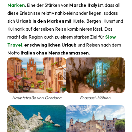
Marken
. Eine der Stärken von
Marche Italy
ist, dass all
diese Erlebnisse relativ nah beieinander liegen, sodass
sich
Urlaub in den Marken
mit Küste, Bergen, Kunst und
Kulinarik auf derselben Reise kombinieren lässt. Das
macht die Region auch zu einem starken Ziel für
Slow
Travel
,
erschwinglichen Urlaub
und Reisen nach dem
Motto
Italien ohne Menschenmassen
.
Hauptstraße von Gradara
Frasassi-Höhlen