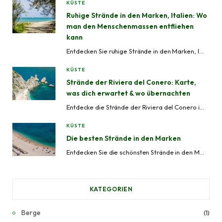
KÜSTE
k
a
Ruhige Strände in den Marken, Italien: Wo
man den Menschenmassen entfliehen
m
kann
Entdecken Sie ruhige Strände in den Marken, Italien – von versteckten Buchten wie Mezzavalle bis zu beschaulichen Küstenorten wie Grottammare und Cupra Marittima, ideal, um Menschenmassen zu meiden.
KÜSTE
Strände der Riviera del Conero: Karte,
was dich erwartet & wo übernachten
Entdecke die Strände der Riviera del Conero in den Marken, Italien. Von abgelegenen Buchten bis zu bewirtschafteten Stränden – mit Karte, Zugangsinformationen und Tipps, wo man übernachten kann.
KÜSTE
Die besten Strände in den Marken
Entdecken Sie die schönsten Strände in den Marken, Italien. Von den Sandküsten von Senigallia und San Benedetto del Tronto bis zu den klaren Gewässern und unberührten Buchten der Riviera del Conero.
KATEGORIEN
Berge
(1)