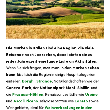
Die Marken in Italien sind eine Region, die viele
Reisende noch übersehen, dabei bieten sie zu
jeder Jahreszeit eine lange Liste an Aktivitäten.
Wenn Sie sich fragen,
was man in den Marken sehen
kann
, lässt sich die Region in einige Hauptkategorien
einteilen:
Borghi
,
Strände
, Naturlandschaften wie der
Conero-Park
, der
Nationalpark Monti Sibillini
und
die
Frasassi-Höhlen
, Renaissancestädte wie
Urbino
und
Ascoli Piceno
, religiöse Stätten wie
Loreto
sowie
Weingebiete, ideal für
Weinverkostungen in den