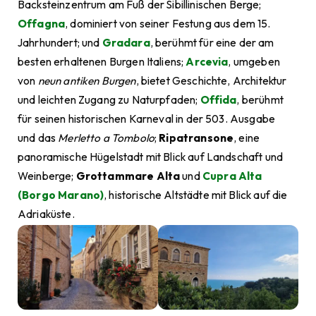
Backsteinzentrum am Fuß der Sibillinischen Berge;
Offagna
, dominiert von seiner Festung aus dem 15.
Jahrhundert; und
Gradara
, berühmt für eine der am
besten erhaltenen Burgen Italiens;
Arcevia
, umgeben
von
neun antiken Burgen
, bietet Geschichte, Architektur
und leichten Zugang zu Naturpfaden;
Offida
, berühmt
für seinen historischen Karneval in der 503. Ausgabe
und das
Merletto a Tombolo
;
Ripatransone
, eine
panoramische Hügelstadt mit Blick auf Landschaft und
Weinberge;
Grottammare Alta
und
Cupra Alta
(Borgo Marano)
, historische Altstädte mit Blick auf die
Adriaküste.