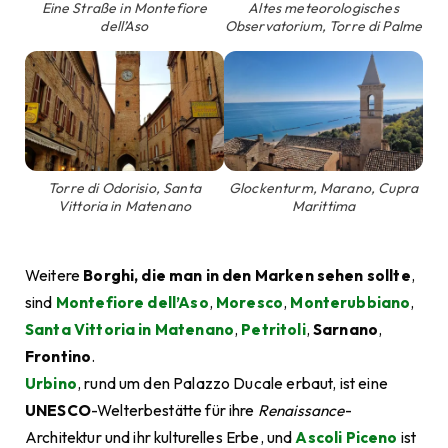
Eine Straße in Montefiore
Altes meteorologisches
dell’Aso
Observatorium, Torre di Palme
Torre di Odorisio, Santa
Glockenturm, Marano, Cupra
Vittoria in Matenano
Marittima
Weitere
Borghi, die man in den Marken sehen sollte
,
sind
Montefiore dell’Aso
,
Moresco
,
Monterubbiano
,
Santa Vittoria in Matenano
,
Petritoli
,
Sarnano
,
Frontino
.
Urbino
, rund um den Palazzo Ducale erbaut, ist eine
UNESCO
-Welterbestätte für ihre
Renaissance
-
Architektur und ihr kulturelles Erbe, und
Ascoli Piceno
ist