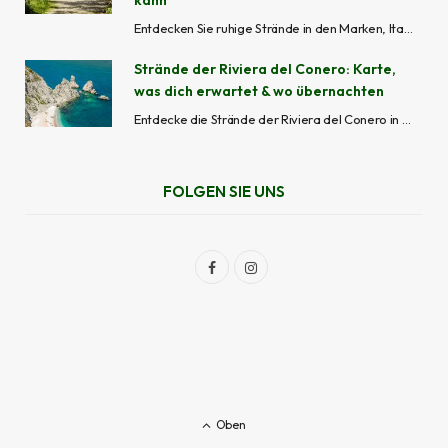
kann
Entdecken Sie ruhige Strände in den Marken, Italien – von versteckten Buchten wie Mezzavalle bis zu beschaulichen Küstenorten wie Grottammare und Cupra Marittima, ideal, um Menschenmassen zu meiden.
Strände der Riviera del Conero: Karte,
was dich erwartet & wo übernachten
Entdecke die Strände der Riviera del Conero in den Marken, Italien. Von abgelegenen Buchten bis zu bewirtschafteten Stränden – mit Karte, Zugangsinformationen und Tipps, wo man übernachten kann.
FOLGEN SIE UNS
F
I
a
n
c
s
e
t
b
a
Oben
o
g