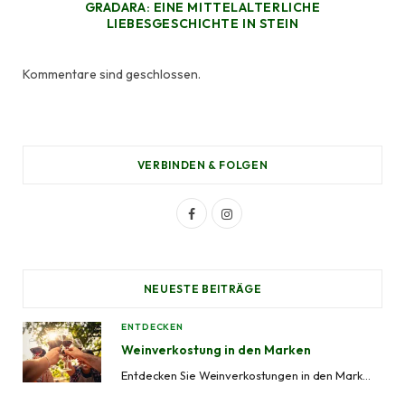
GRADARA: EINE MITTELALTERLICHE
LIEBESGESCHICHTE IN STEIN
Kommentare sind geschlossen.
VERBINDEN & FOLGEN
F
I
a
n
c
s
NEUESTE BEITRÄGE
e
t
ENTDECKEN
b
a
Weinverkostung in den Marken
o
g
Entdecken Sie Weinverkostungen in den Marken mit geführten Weintouren, Besuchen von Weinbergen, Kellereierlebnissen und lokalen Weingütern in Ascoli Piceno, Fermo, Macerata, Ancona und Pesaro-Urbino.
o
r